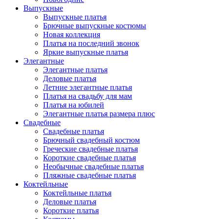
Выпускные
Выпускные платья
Брючные выпускные костюмы
Новая коллекция
Платья на последний звонок
Яркие выпускные платья
Элегантные
Элегантные платья
Деловые платья
Летние элегантные платья
Платья на свадьбу для мам
Платья на юбилей
Элегантные платья размера плюс
Свадебные
Свадебные платья
Брючный свадебный костюм
Греческие свадебные платья
Короткие свадебные платья
Необычные свадебные платья
Пляжные свадебные платья
Коктейльные
Коктейльные платья
Деловые платья
Короткие платья