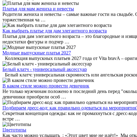
Платья для мам жениха и невесты
Родители жениха и невесты – самые важные гости на свадьбе. О
торжественная ча …
Как выбрать платье для дам элегантного возраста
Платья для дам элегантного возраста – это благородные и изя
недостатки фигуры и подчер …
Модные выпускные платья 2027
Коллекция выпускных платьев 2027 года от Vita bravA – ориг
Белый клатч - универсальный аксессуар
Белый клатч: универсальная скромность или ангельская роск
В каком стиле можно провести девичник
Не только мужчинам положено в последний день перед "окольц
девичники приобрели особ …
Подбираем дресс-код: как правильно одеваться на мероприятия
Секретная концепция одежды: как не промахнуться с дресс-ко
встре …
Цветотипы
Как часто можно услышать : «Этот цвет мне не идёт!» Мы отк