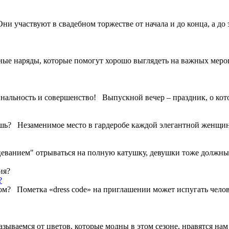
ни участвуют в свадебном торжестве от начала и до конца, а до
щные наряды, которые помогут хорошо выглядеть на важных меро
инальность и совершенство! Выпускной вечер – праздник, о кот
ошь? Незаменимое место в гардеробе каждой элегантной женщин
еванием" отрываться на полную катушку, девушки тоже должны я
?
дом? Пометка «dress code» на приглашении может испугать чело
азываемся от цветов, которые модны в этом сезоне, нравятся н