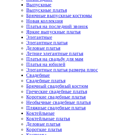
Выпускные
Выпускные платья
Брючные выпускные костюмы
Новая коллекция
Платья на последний звонок
Яркие выпускные платья
Элегантные
Элегантные платья
Деловые платья
Летние элегантные платья
Платья на свадьбу для мам
Платья на юбилей
Элегантные платья размера плюс
Свадебные
Свадебные платья
Брючный свадебный костюм
Греческие свадебные платья
Короткие свадебные платья
Необычные свадебные платья
Пляжные свадебные платья
Коктейльные
Коктейльные платья
Деловые платья
Короткие платья
Костюмы