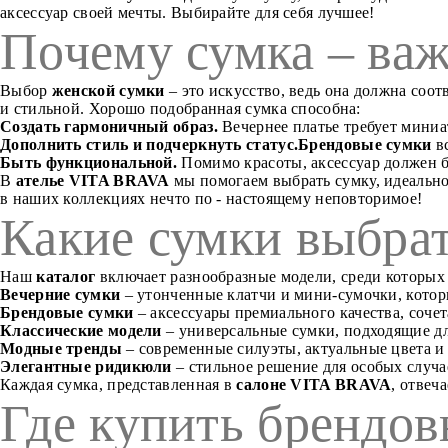
аксессуар своей мечты. Выбирайте для себя лучшее!
Почему сумка – важ
Выбор
женской сумки
– это искусство, ведь она должна соо
и стильной. Хорошо подобранная сумка способна:
Создать гармоничный образ.
Вечернее платье требует миниа
Дополнить стиль и подчеркнуть статус.
Брендовые сумки
вс
Быть функциональной.
Помимо красоты, аксессуар должен б
В
ателье VITA BRAVA
мы помогаем выбрать сумку, идеально
в наших коллекциях нечто по - настоящему неповторимое!
Какие сумки выбра
Наш
каталог
включает разнообразные модели, среди которых
Вечерние сумки
– утонченные клатчи и мини-сумочки, котор
Брендовые сумки
– аксессуары премиального качества, соче
Классические модели
– универсальные сумки, подходящие дл
Модные тренды
– современные силуэты, актуальные цвета и
Элегантные ридикюли
– стильное решение для особых случа
Каждая сумка, представленная в
салоне VITA BRAVA
, отвеч
Где купить брендов