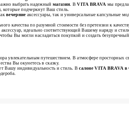
 важно выбрать надежный
магазин
. В
VITA BRAVA
мы предла
и
, которые подчеркнут Ваш стиль.
как
вечерние
аксессуары, так и универсальные капсульные мод
ого качества по разумной стоимости без претензии к качеств
аксессуар, идеально соответствующий Вашему наряду и стил
 чтобы Вы могли насладиться покупкой и создать безупречный
бора увлекательным путешествием. В атмосфере просторных 
ства Вы окунетесь в сказку.
нет Вашу индивидуальность и стиль. В
салоне VITA BRAVA в 
дероба.