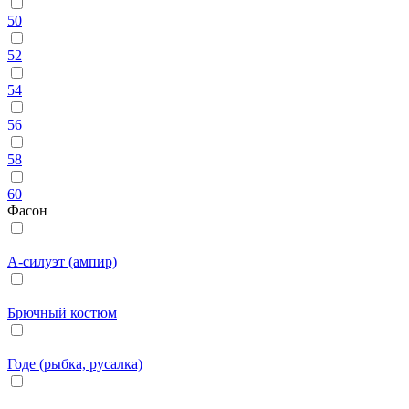
50
52
54
56
58
60
Фасон
А-силуэт (ампир)
Брючный костюм
Годе (рыбка, русалка)