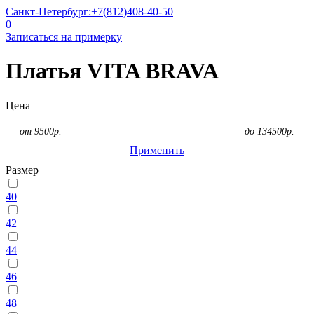
Санкт-Петербург:
+7(812)408-40-50
0
Записаться на примерку
Платья VITA BRAVA
Цена
от
9500
р.
до
134500
р.
Применить
Размер
40
42
44
46
48