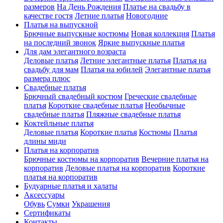
размеров
На День Рождения
Платье на свадьбу в
качестве гостя
Летние платья
Новогодние
Платья на выпускной
Брючные выпускные костюмы
Новая коллекция
Платья
на последний звонок
Яркие выпускные платья
Для дам элегантного возраста
Деловые платья
Летние элегантные платья
Платья на
свадьбу для мам
Платья на юбилей
Элегантные платья
размера плюс
Свадебные платья
Брючный свадебный костюм
Греческие свадебные
платья
Короткие свадебные платья
Необычные
свадебные платья
Пляжные свадебные платья
Коктейльные платья
Деловые платья
Короткие платья
Костюмы
Платья
длины миди
Платья на корпоратив
Брючные костюмы на корпоратив
Вечерние платья на
корпоратив
Деловые платья на корпоратив
Короткие
платья на корпоратив
Будуарные платья и халаты
Аксессуары
Обувь
Сумки
Украшения
Сертификаты
Контакты