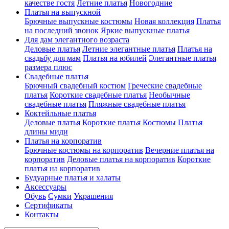
качестве гостя
Летние платья
Новогодние
Платья на выпускной
Брючные выпускные костюмы
Новая коллекция
Платья
на последний звонок
Яркие выпускные платья
Для дам элегантного возраста
Деловые платья
Летние элегантные платья
Платья на
свадьбу для мам
Платья на юбилей
Элегантные платья
размера плюс
Свадебные платья
Брючный свадебный костюм
Греческие свадебные
платья
Короткие свадебные платья
Необычные
свадебные платья
Пляжные свадебные платья
Коктейльные платья
Деловые платья
Короткие платья
Костюмы
Платья
длины миди
Платья на корпоратив
Брючные костюмы на корпоратив
Вечерние платья на
корпоратив
Деловые платья на корпоратив
Короткие
платья на корпоратив
Будуарные платья и халаты
Аксессуары
Обувь
Сумки
Украшения
Сертификаты
Контакты