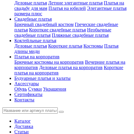
Деловые платья
Летние элегантные платья
Платья на
свадьбу для мам
Платья на юбилей
Элегантные платья
размера плюс
Свадебные платья
Брючный свадебный костюм
Греческие свадебные
платья
Короткие свадебные платья
Необычные
свадебные платья
Пляжные свадебные платья
Коктейльные платья
Деловые платья
Короткие платья
Костюмы
Платья
длины миди
Платья на корпоратив
Брючные костюмы на корпоратив
Вечерние платья на
корпоратив
Деловые платья на корпоратив
Короткие
платья на корпоратив
Будуарные платья и халаты
Аксессуары
Обувь
Сумки
Украшения
Сертификаты
Контакты
Каталог
Доставка
Статьи