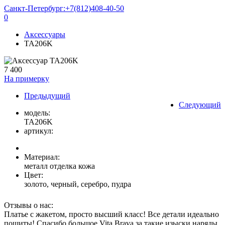
Санкт-Петербург:
+7(812)408-40-50
0
Аксессуары
TA206K
7 400
На примерку
Предыдущий
Следующий
модель:
TA206K
артикул:
Материал:
металл отделка кожа
Цвет:
золото, черный, серебро, пудра
Отзывы о нас:
Платье с жакетом, просто высший класс! Все детали идеально
пошиты! Спасибо большое Vita Brava за такие изыски наряды