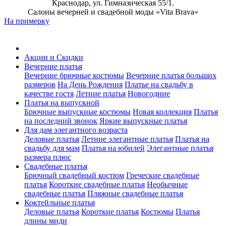
Краснодар, ул. Гимназическая 55/1.
Салоны вечерней и свадебной моды «Vita Brava»
На примерку
Акции и Скидки
Вечерние платья
Вечерние брючные костюмы
Вечерние платья больших
размеров
На День Рождения
Платье на свадьбу в
качестве гостя
Летние платья
Новогодние
Платья на выпускной
Брючные выпускные костюмы
Новая коллекция
Платья
на последний звонок
Яркие выпускные платья
Для дам элегантного возраста
Деловые платья
Летние элегантные платья
Платья на
свадьбу для мам
Платья на юбилей
Элегантные платья
размера плюс
Свадебные платья
Брючный свадебный костюм
Греческие свадебные
платья
Короткие свадебные платья
Необычные
свадебные платья
Пляжные свадебные платья
Коктейльные платья
Деловые платья
Короткие платья
Костюмы
Платья
длины миди