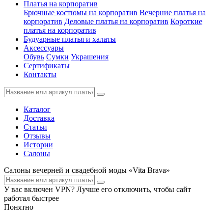
Платья на корпоратив
Брючные костюмы на корпоратив
Вечерние платья на
корпоратив
Деловые платья на корпоратив
Короткие
платья на корпоратив
Будуарные платья и халаты
Аксессуары
Обувь
Сумки
Украшения
Сертификаты
Контакты
Каталог
Доставка
Статьи
Отзывы
Истории
Салоны
Салоны вечерней и свадебной моды «Vita Brava»
У вас включен VPN? Лучше его отключить, чтобы сайт
работал быстрее
Понятно