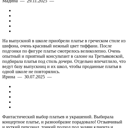
Мадина — 29.11.2025 —
На выпускной в школе приобрели платье в греческом стиле из
шифона, очень красивый нежный цвет тиффани. После
подгонки по фигуре платье смотрелось великолепно. Очень
опытный и приятный консультант в салоне на Третьяковской,
подбирала платья под стиль дочери. Отдельно впечатлило, что
ведут базу выпускниц и их школ, чтобы проданные платья в
одной школе не повторялись.
Ирина — 30.07.2025 —
Фантастический выбор платьев и украшений. Выбирала
концертное платье, и разнообразие порадовало! Отзывчивый
и чуткий персонал, тонкий подход под задачи клиента и