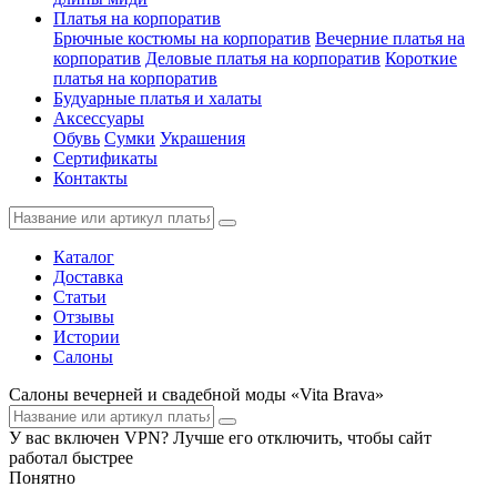
Платья на корпоратив
Брючные костюмы на корпоратив
Вечерние платья на
корпоратив
Деловые платья на корпоратив
Короткие
платья на корпоратив
Будуарные платья и халаты
Аксессуары
Обувь
Сумки
Украшения
Сертификаты
Контакты
Каталог
Доставка
Статьи
Отзывы
Истории
Салоны
Салоны вечерней и свадебной моды «Vita Brava»
У вас включен VPN? Лучше его отключить, чтобы сайт
работал быстрее
Понятно