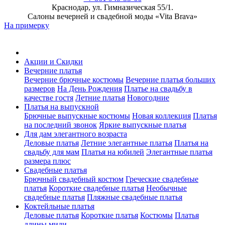
Краснодар, ул. Гимназическая 55/1.
Салоны вечерней и свадебной моды «Vita Brava»
На примерку
Акции и Скидки
Вечерние платья
Вечерние брючные костюмы
Вечерние платья больших
размеров
На День Рождения
Платье на свадьбу в
качестве гостя
Летние платья
Новогодние
Платья на выпускной
Брючные выпускные костюмы
Новая коллекция
Платья
на последний звонок
Яркие выпускные платья
Для дам элегантного возраста
Деловые платья
Летние элегантные платья
Платья на
свадьбу для мам
Платья на юбилей
Элегантные платья
размера плюс
Свадебные платья
Брючный свадебный костюм
Греческие свадебные
платья
Короткие свадебные платья
Необычные
свадебные платья
Пляжные свадебные платья
Коктейльные платья
Деловые платья
Короткие платья
Костюмы
Платья
длины миди