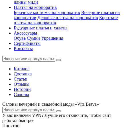
длины миди
Платья на корпоратив
Брючные костюмы на корпоратив
Вечерние платья на
корпоратив
Деловые платья на корпоратив
Короткие
платья на корпоратив
Будуарные платья и халаты
Аксессуары
Обувь
Сумки
Украшения
Сертификаты
Контакты
Каталог
Доставка
Статьи
Отзывы
Истории
Салоны
Салоны вечерней и свадебной моды «Vita Brava»
У вас включен VPN? Лучше его отключить, чтобы сайт
работал быстрее
Понятно