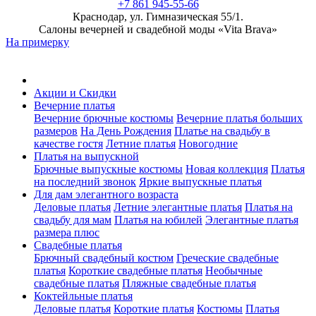
+7 861 945-55-66
Краснодар, ул. Гимназическая 55/1.
Салоны вечерней и свадебной моды «Vita Brava»
На примерку
Акции и Скидки
Вечерние платья
Вечерние брючные костюмы
Вечерние платья больших
размеров
На День Рождения
Платье на свадьбу в
качестве гостя
Летние платья
Новогодние
Платья на выпускной
Брючные выпускные костюмы
Новая коллекция
Платья
на последний звонок
Яркие выпускные платья
Для дам элегантного возраста
Деловые платья
Летние элегантные платья
Платья на
свадьбу для мам
Платья на юбилей
Элегантные платья
размера плюс
Свадебные платья
Брючный свадебный костюм
Греческие свадебные
платья
Короткие свадебные платья
Необычные
свадебные платья
Пляжные свадебные платья
Коктейльные платья
Деловые платья
Короткие платья
Костюмы
Платья