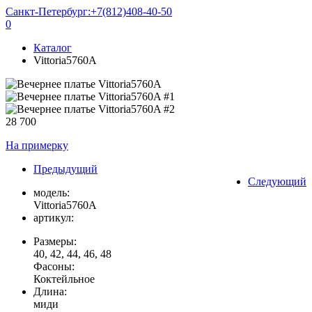
Санкт-Петербург:
+7(812)408-40-50
0
Каталог
Vittoria5760A
28 700
На примерку
Предыдущий
Следующий
модель:
Vittoria5760A
артикул:
Размеры:
40, 42, 44, 46, 48
Фасоны:
Коктейльное
Длина:
миди