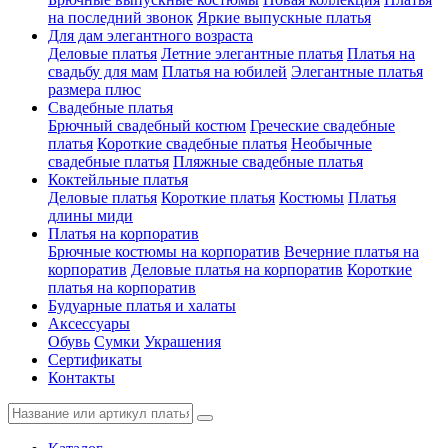
на последний звонок
Яркие выпускные платья
Для дам элегантного возраста
Деловые платья
Летние элегантные платья
Платья на
свадьбу для мам
Платья на юбилей
Элегантные платья
размера плюс
Свадебные платья
Брючный свадебный костюм
Греческие свадебные
платья
Короткие свадебные платья
Необычные
свадебные платья
Пляжные свадебные платья
Коктейльные платья
Деловые платья
Короткие платья
Костюмы
Платья
длины миди
Платья на корпоратив
Брючные костюмы на корпоратив
Вечерние платья на
корпоратив
Деловые платья на корпоратив
Короткие
платья на корпоратив
Будуарные платья и халаты
Аксессуары
Обувь
Сумки
Украшения
Сертификаты
Контакты