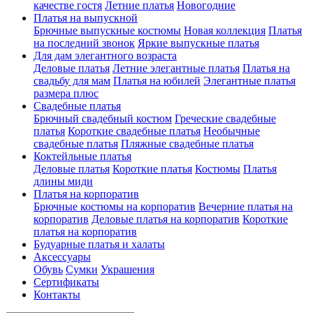
качестве гостя
Летние платья
Новогодние
Платья на выпускной
Брючные выпускные костюмы
Новая коллекция
Платья
на последний звонок
Яркие выпускные платья
Для дам элегантного возраста
Деловые платья
Летние элегантные платья
Платья на
свадьбу для мам
Платья на юбилей
Элегантные платья
размера плюс
Свадебные платья
Брючный свадебный костюм
Греческие свадебные
платья
Короткие свадебные платья
Необычные
свадебные платья
Пляжные свадебные платья
Коктейльные платья
Деловые платья
Короткие платья
Костюмы
Платья
длины миди
Платья на корпоратив
Брючные костюмы на корпоратив
Вечерние платья на
корпоратив
Деловые платья на корпоратив
Короткие
платья на корпоратив
Будуарные платья и халаты
Аксессуары
Обувь
Сумки
Украшения
Сертификаты
Контакты