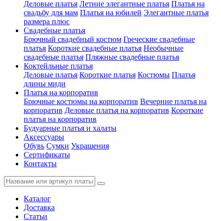
Деловые платья
Летние элегантные платья
Платья на
свадьбу для мам
Платья на юбилей
Элегантные платья
размера плюс
Свадебные платья
Брючный свадебный костюм
Греческие свадебные
платья
Короткие свадебные платья
Необычные
свадебные платья
Пляжные свадебные платья
Коктейльные платья
Деловые платья
Короткие платья
Костюмы
Платья
длины миди
Платья на корпоратив
Брючные костюмы на корпоратив
Вечерние платья на
корпоратив
Деловые платья на корпоратив
Короткие
платья на корпоратив
Будуарные платья и халаты
Аксессуары
Обувь
Сумки
Украшения
Сертификаты
Контакты
Каталог
Доставка
Статьи