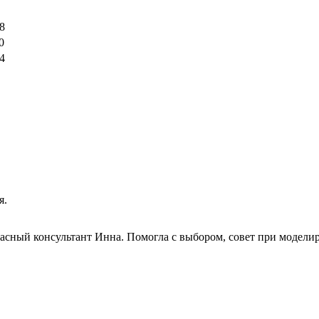
8
0
4
я.
сный консультант Инна. Помогла с выбором, совет при моделиро