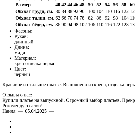
Размер
40
42
44
46
48
50
52
54
56
58
60
Обхват груди, см.
80
84
88
92
96
100
104
110
116
122
12
Обхват талии, см.
62
66
70
74
78
82
86
92
98
104
11
Обхват бёдер, см.
86
90
94
98
102
106
110
116
122
128
13
Фасоны:
Рукав:
длинный
Длина:
миди
Материал:
креп отделка перья
Цвет:
черный
Красивое и стильное платье. Выполнено из крепа, отделка перь
Отзывы о нас:
Купили платье на выпускной. Огромный выбор платьев. Прекра
Рекомендую салон!
Наиля — 05.04.2025 —