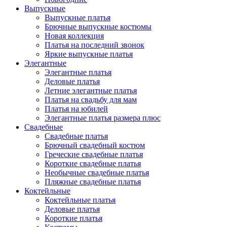
Выпускные
Выпускные платья
Брючные выпускные костюмы
Новая коллекция
Платья на последний звонок
Яркие выпускные платья
Элегантные
Элегантные платья
Деловые платья
Летние элегантные платья
Платья на свадьбу для мам
Платья на юбилей
Элегантные платья размера плюс
Свадебные
Свадебные платья
Брючный свадебный костюм
Греческие свадебные платья
Короткие свадебные платья
Необычные свадебные платья
Пляжные свадебные платья
Коктейльные
Коктейльные платья
Деловые платья
Короткие платья