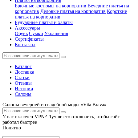
Платья на корпоратив
Брючные костюмы на корпоратив
Вечерние платья на
корпоратив
Деловые платья на корпоратив
Короткие
платья на корпоратив
Будуарные платья и халаты
Аксессуары
Обувь
Сумки
Украшения
Сертификаты
Контакты
Каталог
Доставка
Статьи
Отзывы
Истории
Салоны
Салоны вечерней и свадебной моды «Vita Brava»
У вас включен VPN? Лучше его отключить, чтобы сайт
работал быстрее
Понятно