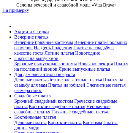
Салоны вечерней и свадебной моды «Vita Brava»
На примерку
Акции и Скидки
Вечерние платья
Вечерние брючные костюмы
Вечерние платья больших
размеров
На День Рождения
Платье на свадьбу в
качестве гостя
Летние платья
Новогодние
Платья на выпускной
Брючные выпускные костюмы
Новая коллекция
Платья
на последний звонок
Яркие выпускные платья
Для дам элегантного возраста
Деловые платья
Летние элегантные платья
Платья на
свадьбу для мам
Платья на юбилей
Элегантные платья
размера плюс
Свадебные платья
Брючный свадебный костюм
Греческие свадебные
платья
Короткие свадебные платья
Необычные
свадебные платья
Пляжные свадебные платья
Коктейльные платья
Деловые платья
Короткие платья
Костюмы
Платья
длины миди