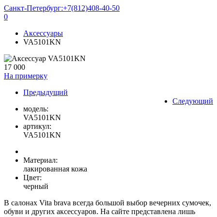
Санкт-Петербург:
+7(812)408-40-50
0
Аксессуары
VA5101KN
17 000
На примерку
Предыдущий
Следующий
модель:
VA5101KN
артикул:
VA5101KN
Материал:
лакированная кожа
Цвет:
черный
В салонах Vita brava всегда большой выбор вечерних сумочек,
обуви и других аксессуаров. На сайте представлена лишь