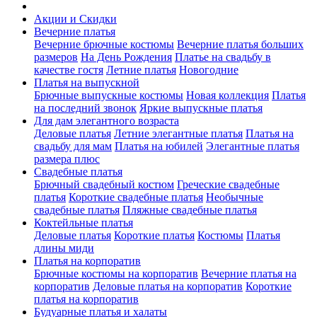
Акции и Скидки
Вечерние платья
Вечерние брючные костюмы
Вечерние платья больших
размеров
На День Рождения
Платье на свадьбу в
качестве гостя
Летние платья
Новогодние
Платья на выпускной
Брючные выпускные костюмы
Новая коллекция
Платья
на последний звонок
Яркие выпускные платья
Для дам элегантного возраста
Деловые платья
Летние элегантные платья
Платья на
свадьбу для мам
Платья на юбилей
Элегантные платья
размера плюс
Свадебные платья
Брючный свадебный костюм
Греческие свадебные
платья
Короткие свадебные платья
Необычные
свадебные платья
Пляжные свадебные платья
Коктейльные платья
Деловые платья
Короткие платья
Костюмы
Платья
длины миди
Платья на корпоратив
Брючные костюмы на корпоратив
Вечерние платья на
корпоратив
Деловые платья на корпоратив
Короткие
платья на корпоратив
Будуарные платья и халаты