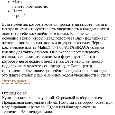
Материал:
пайеточное полотно
Цвет:
черный
Есть моменты, которые хочется прожить на высоте - быть в
центре внимания, чувствовать уверенность в каждом шаге и
ловить на себе восхищённые взгляды. В такие вечера
особенно важно, чтобы наряд говорил за Вас - подчёркивал
женственность, элегантность и внутреннюю силу. Чёрное
коктейльное платье Malia21-171 от
VITA BRAVA
создано
именно для таких случаев. Оно очаровывает с первого
взгляда, завораживает сиянием и формирует образ, от
которого невозможно отвести глаз. Этот наряд не просто
подчёркивает красоту - он превращает Вас в центр
притяжения. Блестящее, утончённое, идеальное по посадке -
это платье станет Вашим личным кодом уверенности и стиля!
Читать далее...
Отзывы о нас:
Купили платье на выпускной. Огромный выбор платьев.
Прекрасный консультант Инна. Помогла с выбором, совет при
моделировании размера. Отдельная благодарность за
терпение! Рекомендую салон!