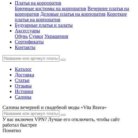
Платья на корпоратив
Брючные костюмы на корпоратив
Вечерние платья на
корпоратив
Деловые платья на корпоратив
Короткие
платья на корпоратив
Будуарные платья и халаты
Аксессуары
Обувь
Сумки
Украшения
Сертификаты
Контакты
Каталог
Доставка
Статьи
Отзывы
Истории
Салоны
Салоны вечерней и свадебной моды «Vita Brava»
У вас включен VPN? Лучше его отключить, чтобы сайт
работал быстрее
Понятно