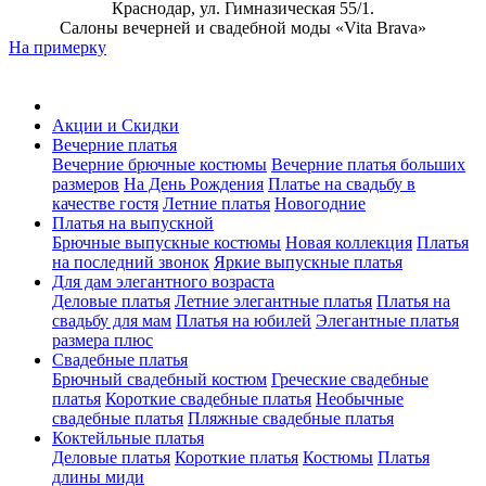
Краснодар, ул. Гимназическая 55/1.
Салоны вечерней и свадебной моды «Vita Brava»
На примерку
Акции и Скидки
Вечерние платья
Вечерние брючные костюмы
Вечерние платья больших
размеров
На День Рождения
Платье на свадьбу в
качестве гостя
Летние платья
Новогодние
Платья на выпускной
Брючные выпускные костюмы
Новая коллекция
Платья
на последний звонок
Яркие выпускные платья
Для дам элегантного возраста
Деловые платья
Летние элегантные платья
Платья на
свадьбу для мам
Платья на юбилей
Элегантные платья
размера плюс
Свадебные платья
Брючный свадебный костюм
Греческие свадебные
платья
Короткие свадебные платья
Необычные
свадебные платья
Пляжные свадебные платья
Коктейльные платья
Деловые платья
Короткие платья
Костюмы
Платья
длины миди