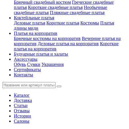
Брючный свадебный костюм
Греческие свадебные
платья
Короткие свадебные платья
Необычные
свадебные платья
Пляжные свадебные платья
Коктейльные платья
Деловые платья
Короткие платья
Костюмы
Платья
длины миди
Платья на корпоратив
Брючные костюмы на корпоратив
Вечерние платья на
корпоратив
Деловые платья на корпоратив
Короткие
платья на корпоратив
Будуарные платья и халаты
Аксессуары
Обувь
Сумки
Украшения
Сертификаты
Контакты
Каталог
Доставка
Статьи
Отзывы
Истории
Салоны