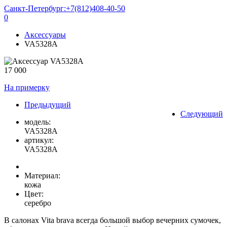
Санкт-Петербург:
+7(812)408-40-50
0
Аксессуары
VA5328A
17 000
На примерку
Предыдущий
Следующий
модель:
VA5328A
артикул:
VA5328A
Материал:
кожа
Цвет:
серебро
В салонах Vita brava всегда большой выбор вечерних сумочек,