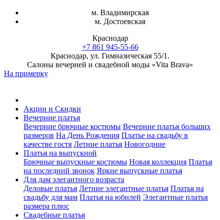
м. Владимирская
м. Достоевская
Краснодар
+7 861 945-55-66
Краснодар, ул. Гимназическая 55/1.
Салоны вечерней и свадебной моды «Vita Brava»
На примерку
Акции и Скидки
Вечерние платья
Вечерние брючные костюмы
Вечерние платья больших
размеров
На День Рождения
Платье на свадьбу в
качестве гостя
Летние платья
Новогодние
Платья на выпускной
Брючные выпускные костюмы
Новая коллекция
Платья
на последний звонок
Яркие выпускные платья
Для дам элегантного возраста
Деловые платья
Летние элегантные платья
Платья на
свадьбу для мам
Платья на юбилей
Элегантные платья
размера плюс
Свадебные платья