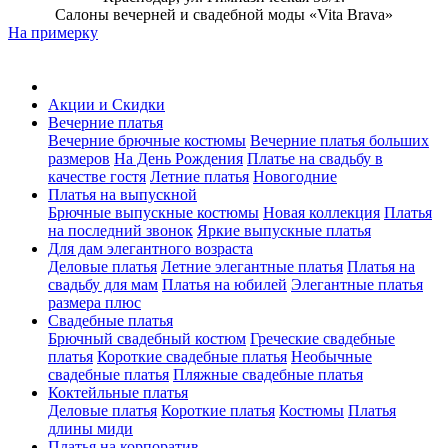
Салоны вечерней и свадебной моды «Vita Brava»
На примерку
Акции и Скидки
Вечерние платья
Вечерние брючные костюмы
Вечерние платья больших
размеров
На День Рождения
Платье на свадьбу в
качестве гостя
Летние платья
Новогодние
Платья на выпускной
Брючные выпускные костюмы
Новая коллекция
Платья
на последний звонок
Яркие выпускные платья
Для дам элегантного возраста
Деловые платья
Летние элегантные платья
Платья на
свадьбу для мам
Платья на юбилей
Элегантные платья
размера плюс
Свадебные платья
Брючный свадебный костюм
Греческие свадебные
платья
Короткие свадебные платья
Необычные
свадебные платья
Пляжные свадебные платья
Коктейльные платья
Деловые платья
Короткие платья
Костюмы
Платья
длины миди
Платья на корпоратив