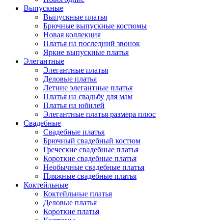
Выпускные
Выпускные платья
Брючные выпускные костюмы
Новая коллекция
Платья на последний звонок
Яркие выпускные платья
Элегантные
Элегантные платья
Деловые платья
Летние элегантные платья
Платья на свадьбу для мам
Платья на юбилей
Элегантные платья размера плюс
Свадебные
Свадебные платья
Брючный свадебный костюм
Греческие свадебные платья
Короткие свадебные платья
Необычные свадебные платья
Пляжные свадебные платья
Коктейльные
Коктейльные платья
Деловые платья
Короткие платья