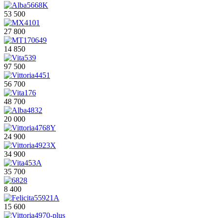
53 500
27 800
14 850
97 500
56 700
48 700
20 000
24 900
34 900
35 700
8 400
15 600