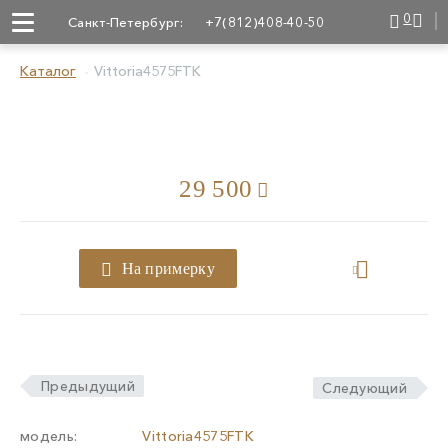
0
Санкт-Петербург:
+7(812)408-40-50
Каталог
Vittoria4575FTK
29 500
На примерку
Предыдущий
Следующий
модель:
Vittoria4575FTK