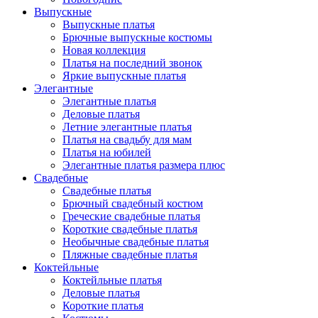
Выпускные
Выпускные платья
Брючные выпускные костюмы
Новая коллекция
Платья на последний звонок
Яркие выпускные платья
Элегантные
Элегантные платья
Деловые платья
Летние элегантные платья
Платья на свадьбу для мам
Платья на юбилей
Элегантные платья размера плюс
Свадебные
Свадебные платья
Брючный свадебный костюм
Греческие свадебные платья
Короткие свадебные платья
Необычные свадебные платья
Пляжные свадебные платья
Коктейльные
Коктейльные платья
Деловые платья
Короткие платья