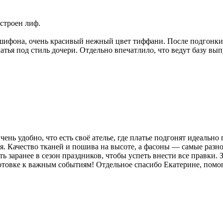
строен лиф.
 шифона, очень красивый нежный цвет тиффани. После подгонки
латья под стиль дочери. Отдельно впечатлило, что ведут базу вы
нь удобно, что есть своё ателье, где платье подгонят идеально
. Качество тканей и пошива на высоте, а фасоны — самые разно
 заранее в сезон праздников, чтобы успеть внести все правки. 
товке к важным событиям! Отдельное спасибо Екатерине, помогл