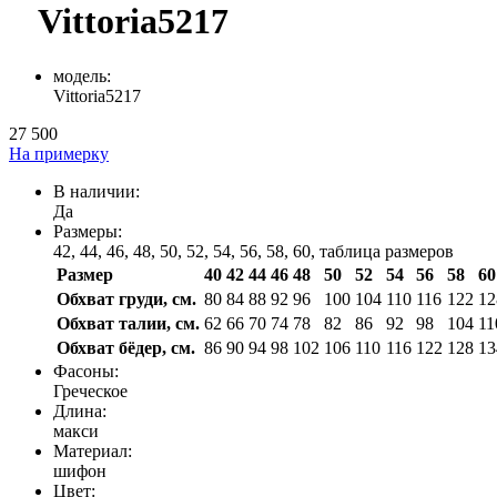
Vittoria5217
модель:
Vittoria5217
27 500
На примерку
В наличии:
Да
Размеры:
42, 44, 46, 48, 50, 52, 54, 56, 58, 60,
таблица размеров
Размер
40
42
44
46
48
50
52
54
56
58
60
Обхват груди, см.
80
84
88
92
96
100
104
110
116
122
12
Обхват талии, см.
62
66
70
74
78
82
86
92
98
104
11
Обхват бёдер, см.
86
90
94
98
102
106
110
116
122
128
13
Фасоны:
Греческое
Длина:
макси
Материал:
шифон
Цвет: