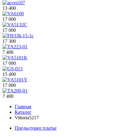
13 400
17 000
17 000
17 300
7 400
17 000
15 400
17 000
7 400
Главная
Каталог
Vittoria5217
Предыдущее платье