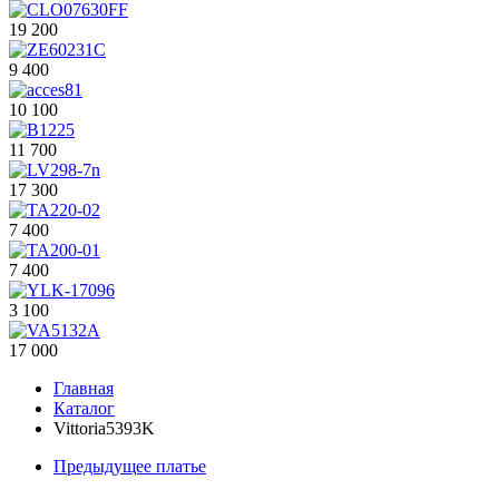
19 200
9 400
10 100
11 700
17 300
7 400
7 400
3 100
17 000
Главная
Каталог
Vittoria5393K
Предыдущее платье