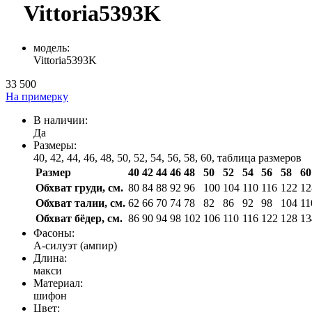
Vittoria5393K
модель:
Vittoria5393K
33 500
На примерку
В наличии:
Да
Размеры:
40, 42, 44, 46, 48, 50, 52, 54, 56, 58, 60,
таблица размеров
Размер
40
42
44
46
48
50
52
54
56
58
60
Обхват груди, см.
80
84
88
92
96
100
104
110
116
122
12
Обхват талии, см.
62
66
70
74
78
82
86
92
98
104
11
Обхват бёдер, см.
86
90
94
98
102
106
110
116
122
128
13
Фасоны:
А-силуэт (ампир)
Длина:
макси
Материал:
шифон
Цвет: