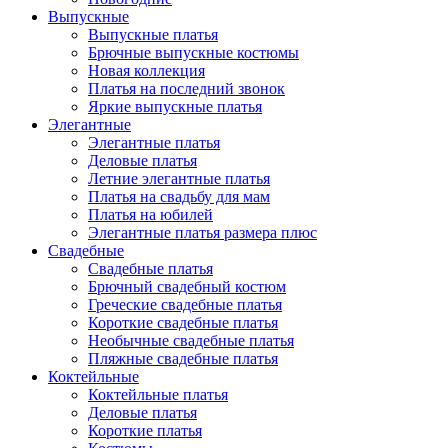
Выпускные
Выпускные платья
Брючные выпускные костюмы
Новая коллекция
Платья на последний звонок
Яркие выпускные платья
Элегантные
Элегантные платья
Деловые платья
Летние элегантные платья
Платья на свадьбу для мам
Платья на юбилей
Элегантные платья размера плюс
Свадебные
Свадебные платья
Брючный свадебный костюм
Греческие свадебные платья
Короткие свадебные платья
Необычные свадебные платья
Пляжные свадебные платья
Коктейльные
Коктейльные платья
Деловые платья
Короткие платья