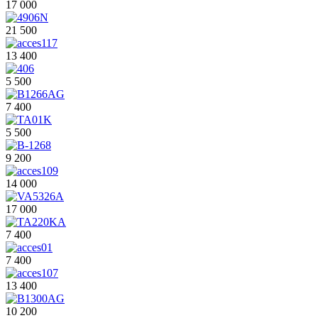
17 000
21 500
13 400
5 500
7 400
5 500
9 200
14 000
17 000
7 400
7 400
13 400
10 200