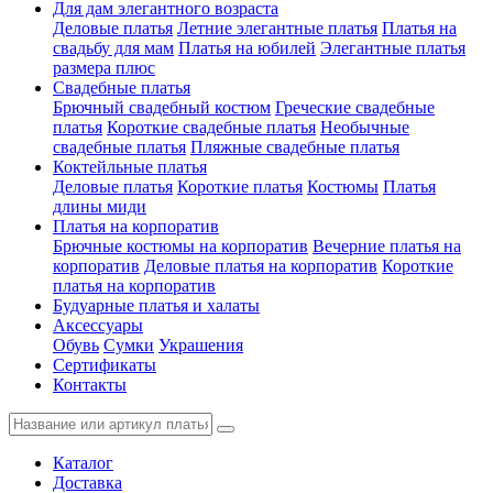
Для дам элегантного возраста
Деловые платья
Летние элегантные платья
Платья на
свадьбу для мам
Платья на юбилей
Элегантные платья
размера плюс
Свадебные платья
Брючный свадебный костюм
Греческие свадебные
платья
Короткие свадебные платья
Необычные
свадебные платья
Пляжные свадебные платья
Коктейльные платья
Деловые платья
Короткие платья
Костюмы
Платья
длины миди
Платья на корпоратив
Брючные костюмы на корпоратив
Вечерние платья на
корпоратив
Деловые платья на корпоратив
Короткие
платья на корпоратив
Будуарные платья и халаты
Аксессуары
Обувь
Сумки
Украшения
Сертификаты
Контакты
Каталог
Доставка