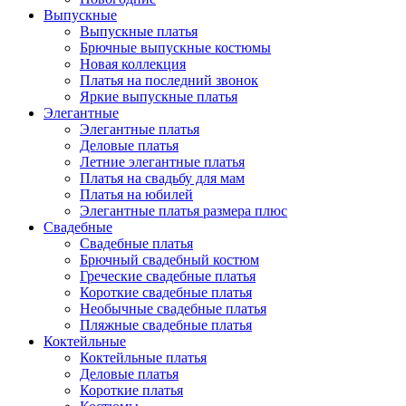
Выпускные
Выпускные платья
Брючные выпускные костюмы
Новая коллекция
Платья на последний звонок
Яркие выпускные платья
Элегантные
Элегантные платья
Деловые платья
Летние элегантные платья
Платья на свадьбу для мам
Платья на юбилей
Элегантные платья размера плюс
Свадебные
Свадебные платья
Брючный свадебный костюм
Греческие свадебные платья
Короткие свадебные платья
Необычные свадебные платья
Пляжные свадебные платья
Коктейльные
Коктейльные платья
Деловые платья
Короткие платья