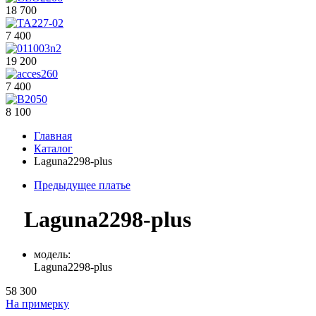
18 700
7 400
19 200
7 400
8 100
Главная
Каталог
Laguna2298-plus
Предыдущее платье
Laguna2298-plus
модель:
Laguna2298-plus
58 300
На примерку