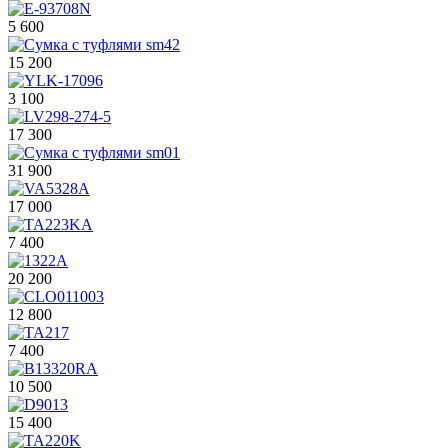
5 600
15 200
3 100
17 300
31 900
17 000
7 400
20 200
12 800
7 400
10 500
15 400