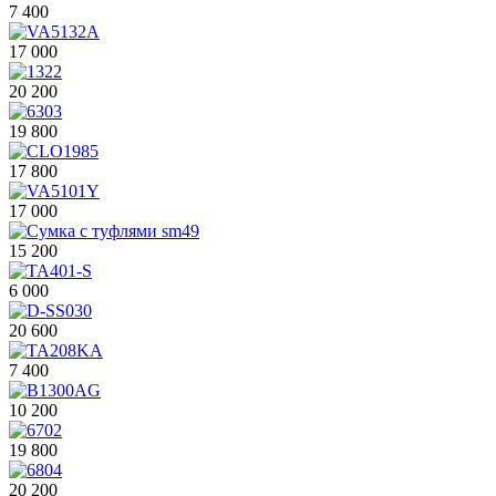
7 400
17 000
20 200
19 800
17 800
17 000
15 200
6 000
20 600
7 400
10 200
19 800
20 200