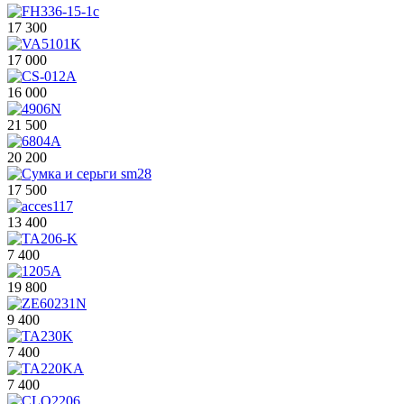
17 300
17 000
16 000
21 500
20 200
17 500
13 400
7 400
19 800
9 400
7 400
7 400