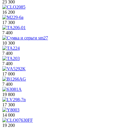
23 300
16 200
17 300
7 400
10 300
7 400
7 400
17 000
7 400
19 800
17 300
14 000
19 200