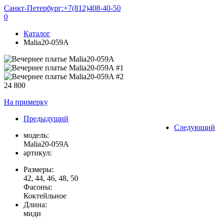
Санкт-Петербург:
+7(812)408-40-50
0
Каталог
Malia20-059A
24 800
На примерку
Предыдущий
Следующий
модель:
Malia20-059A
артикул:
Размеры:
42, 44, 46, 48, 50
Фасоны:
Коктейльное
Длина:
миди