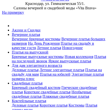
Краснодар, ул. Гимназическая 55/1.
Салоны вечерней и свадебной моды «Vita Brava»
На примерку
Акции и Скидки
Вечерние платья
Вечерние брючные костюмы
Вечерние платья больших
размеров
На День Рождения
Платье на свадьбу в
качестве гостя
Летние платья
Новогодние
Платья на выпускной
Брючные выпускные костюмы
Новая коллекция
Платья
на последний звонок
Яркие выпускные платья
Для дам элегантного возраста
Деловые платья
Летние элегантные платья
Платья на
свадьбу для мам
Платья на юбилей
Элегантные платья
размера плюс
Свадебные платья
Брючный свадебный костюм
Греческие свадебные
платья
Короткие свадебные платья
Необычные
свадебные платья
Пляжные свадебные платья
Коктейльные платья
Деловые платья
Короткие платья
Костюмы
Платья
длины миди