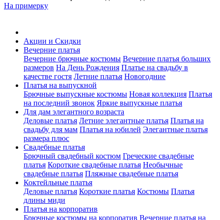
На примерку
Акции и Скидки
Вечерние платья
Вечерние брючные костюмы
Вечерние платья больших
размеров
На День Рождения
Платье на свадьбу в
качестве гостя
Летние платья
Новогодние
Платья на выпускной
Брючные выпускные костюмы
Новая коллекция
Платья
на последний звонок
Яркие выпускные платья
Для дам элегантного возраста
Деловые платья
Летние элегантные платья
Платья на
свадьбу для мам
Платья на юбилей
Элегантные платья
размера плюс
Свадебные платья
Брючный свадебный костюм
Греческие свадебные
платья
Короткие свадебные платья
Необычные
свадебные платья
Пляжные свадебные платья
Коктейльные платья
Деловые платья
Короткие платья
Костюмы
Платья
длины миди
Платья на корпоратив
Брючные костюмы на корпоратив
Вечерние платья на