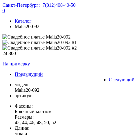
Санкт-Петербург:
+7(812)408-40-50
0
Каталог
Malia20-092
24 300
На примерку
Предыдущий
Следующий
модель:
Malia20-092
артикул:
Фасоны:
Брючный костюм
Размеры:
42, 44, 46, 48, 50, 52
Длина:
макси