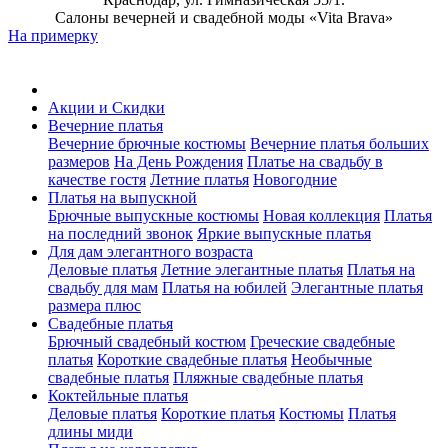
Салоны вечерней и свадебной моды «Vita Brava»
На примерку
Акции и Скидки
Вечерние платья
Вечерние брючные костюмы
Вечерние платья больших
размеров
На День Рождения
Платье на свадьбу в
качестве гостя
Летние платья
Новогодние
Платья на выпускной
Брючные выпускные костюмы
Новая коллекция
Платья
на последний звонок
Яркие выпускные платья
Для дам элегантного возраста
Деловые платья
Летние элегантные платья
Платья на
свадьбу для мам
Платья на юбилей
Элегантные платья
размера плюс
Свадебные платья
Брючный свадебный костюм
Греческие свадебные
платья
Короткие свадебные платья
Необычные
свадебные платья
Пляжные свадебные платья
Коктейльные платья
Деловые платья
Короткие платья
Костюмы
Платья
длины миди