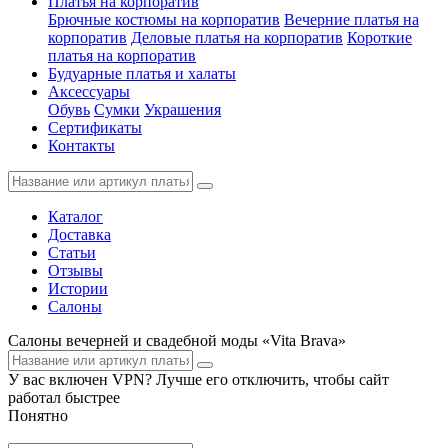
Платья на корпоратив
Брючные костюмы на корпоратив
Вечерние платья на
корпоратив
Деловые платья на корпоратив
Короткие
платья на корпоратив
Будуарные платья и халаты
Аксессуары
Обувь
Сумки
Украшения
Сертификаты
Контакты
Каталог
Доставка
Статьи
Отзывы
Истории
Салоны
Салоны вечерней и свадебной моды «Vita Brava»
У вас включен VPN? Лучше его отключить, чтобы сайт
работал быстрее
Понятно