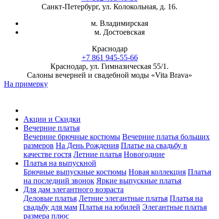
Санкт-Петербург, ул. Колокольная, д. 16.
м. Владимирская
м. Достоевская
Краснодар
+7 861 945-55-66
Краснодар, ул. Гимназическая 55/1.
Салоны вечерней и свадебной моды «Vita Brava»
На примерку
Акции и Скидки
Вечерние платья
Вечерние брючные костюмы
Вечерние платья больших
размеров
На День Рождения
Платье на свадьбу в
качестве гостя
Летние платья
Новогодние
Платья на выпускной
Брючные выпускные костюмы
Новая коллекция
Платья
на последний звонок
Яркие выпускные платья
Для дам элегантного возраста
Деловые платья
Летние элегантные платья
Платья на
свадьбу для мам
Платья на юбилей
Элегантные платья
размера плюс