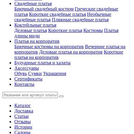
Свадебные платья
Брючный свадебный костюм
Греческие свадебные
платья
Короткие свадебные платья
Необычные
свадебные платья
Пляжные свадебные платья
Коктейльные платья
Деловые платья
Короткие платья
Костюмы
Платья
длины миди
Платья на корпоратив
Брючные костюмы на корпоратив
Вечерние платья на
корпоратив
Деловые платья на корпоратив
Короткие
платья на корпоратив
Будуарные платья и халаты
Аксессуары
Обувь
Сумки
Украшения
Сертификаты
Контакты
Каталог
Доставка
Статьи
Отзывы
Истории
Салоны