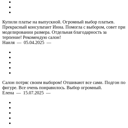
Купили платье на выпускной. Огромный выбор платьев.
Прекрасный консультант Инна. Помогла с выбором, совет при
моделировании размера. Отдельная благодарность за
терпение! Рекомендую салон!
Наиля — 05.04.2025 —
Изысканный фасон коктейльного платья
миди
Черное бархатное платье
кружева
Салон потряс своим выбором! Отшивают все сами. Подгон по
фигуре. Все очень понравилось. Выбор огромный.
Цветовое решение
черное платье с цветами
Елена — 15.07.2025 —
черное платье с белыми цветами
Размеры от 40 до 54
Пошив на заказ