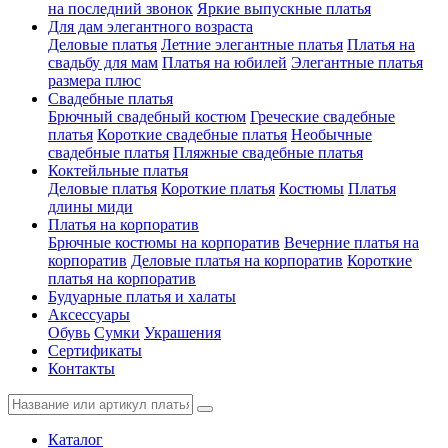
на последний звонок
Яркие выпускные платья
Для дам элегантного возраста
Деловые платья
Летние элегантные платья
Платья на
свадьбу для мам
Платья на юбилей
Элегантные платья
размера плюс
Свадебные платья
Брючный свадебный костюм
Греческие свадебные
платья
Короткие свадебные платья
Необычные
свадебные платья
Пляжные свадебные платья
Коктейльные платья
Деловые платья
Короткие платья
Костюмы
Платья
длины миди
Платья на корпоратив
Брючные костюмы на корпоратив
Вечерние платья на
корпоратив
Деловые платья на корпоратив
Короткие
платья на корпоратив
Будуарные платья и халаты
Аксессуары
Обувь
Сумки
Украшения
Сертификаты
Контакты
Каталог