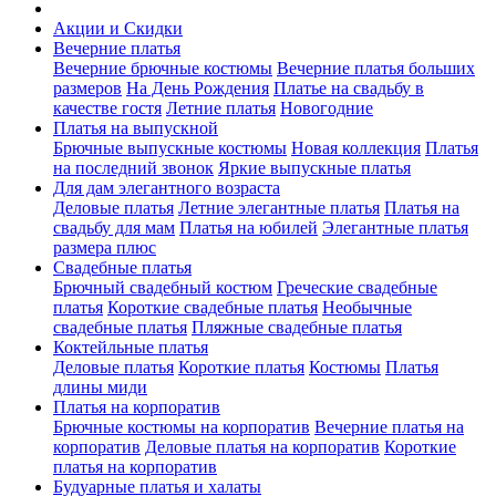
Акции и Скидки
Вечерние платья
Вечерние брючные костюмы
Вечерние платья больших
размеров
На День Рождения
Платье на свадьбу в
качестве гостя
Летние платья
Новогодние
Платья на выпускной
Брючные выпускные костюмы
Новая коллекция
Платья
на последний звонок
Яркие выпускные платья
Для дам элегантного возраста
Деловые платья
Летние элегантные платья
Платья на
свадьбу для мам
Платья на юбилей
Элегантные платья
размера плюс
Свадебные платья
Брючный свадебный костюм
Греческие свадебные
платья
Короткие свадебные платья
Необычные
свадебные платья
Пляжные свадебные платья
Коктейльные платья
Деловые платья
Короткие платья
Костюмы
Платья
длины миди
Платья на корпоратив
Брючные костюмы на корпоратив
Вечерние платья на
корпоратив
Деловые платья на корпоратив
Короткие
платья на корпоратив
Будуарные платья и халаты