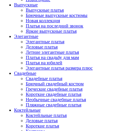
Выпускные
Выпускные платья
Брючные выпускные костюмы
Новая коллекция
Платья на последний звонок
Яркие выпускные платья
Элегантные
Элегантные платья
Деловые платья
Летние элегантные платья
Платья на свадьбу для мам
Платья на юбилей
Элегантные платья размера плюс
Свадебные
Свадебные платья
Брючный свадебный костюм
Греческие свадебные платья
Короткие свадебные платья
Необычные свадебные платья
Пляжные свадебные платья
Коктейльные
Коктейльные платья
Деловые платья
Короткие платья