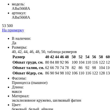
модель:
Alba5668A
артикул:
Alba5668A
53 500
На примерку
В наличии:
Да
Размеры:
40, 42, 44, 46, 48, 50,
таблица размеров
Размер
40
42
44
46
48
50
52
54
56
58
60
Обхват груди, см.
80
84
88
92
96
100
104
110
116
122
12
Обхват талии, см.
62
66
70
74
78
82
86
92
98
104
11
Обхват бёдер, см.
86
90
94
98
102
106
110
116
122
128
13
Фасоны:
Принцесса (пышное)
Длина:
макси
Материал:
эксклюзивное кружево, шелковый фатин
Цвет:
бежевый, белый, айвори