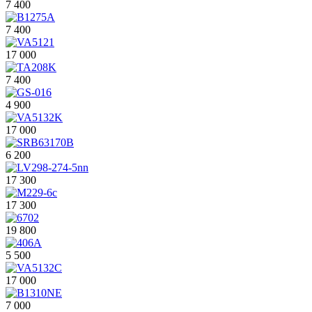
7 400
7 400
17 000
7 400
4 900
17 000
6 200
17 300
17 300
19 800
5 500
17 000
7 000