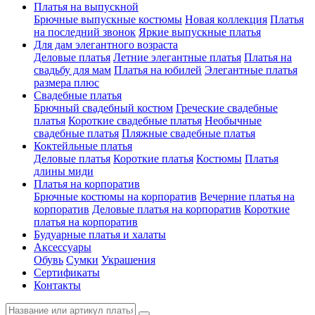
Платья на выпускной
Брючные выпускные костюмы
Новая коллекция
Платья
на последний звонок
Яркие выпускные платья
Для дам элегантного возраста
Деловые платья
Летние элегантные платья
Платья на
свадьбу для мам
Платья на юбилей
Элегантные платья
размера плюс
Свадебные платья
Брючный свадебный костюм
Греческие свадебные
платья
Короткие свадебные платья
Необычные
свадебные платья
Пляжные свадебные платья
Коктейльные платья
Деловые платья
Короткие платья
Костюмы
Платья
длины миди
Платья на корпоратив
Брючные костюмы на корпоратив
Вечерние платья на
корпоратив
Деловые платья на корпоратив
Короткие
платья на корпоратив
Будуарные платья и халаты
Аксессуары
Обувь
Сумки
Украшения
Сертификаты
Контакты