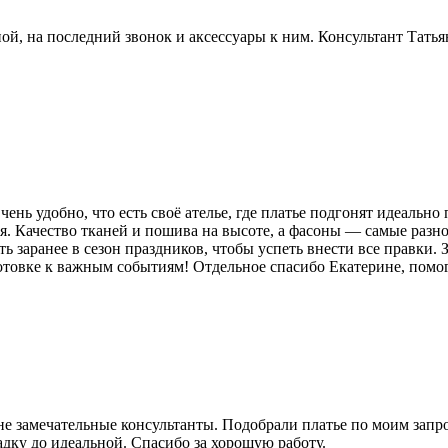
ой, на последний звонок и аксессуары к ним. Консультант Татья
нь удобно, что есть своё ателье, где платье подгонят идеально
. Качество тканей и пошива на высоте, а фасоны — самые разно
 заранее в сезон праздников, чтобы успеть внести все правки. 
товке к важным событиям! Отдельное спасибо Екатерине, помогл
не замечательные консультанты. Подобрали платье по моим запро
адку до идеальной. Спасибо за хорошую работу.