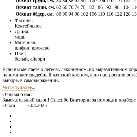
Обхват груди, см.
80
84
88
92
96
100
104
110
116
122
12
Обхват талии, см.
62
66
70
74
78
82
86
92
98
104
11
Обхват бёдер, см.
86
90
94
98
102
106
110
116
122
128
13
Фасоны:
Коктейльное
Длина:
миди
Материал:
шифон, кружево
Цвет:
белый, айвори
Если вы мечтаете о лёгком, лаконичном, но выразительном обра
напоминает свадебный женский костюм, а по настроению остаё
выборе, в самовыражении.
Читать далее...
Отзывы о нас:
Замечательный салон! Спасибо Виктории за помощь в подборе п
Ольга — 17.04.2025 —