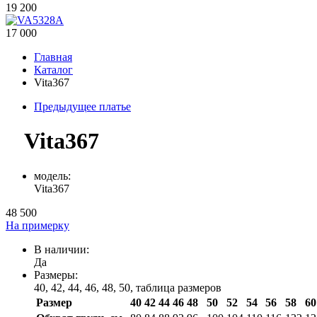
19 200
17 000
Главная
Каталог
Vita367
Предыдущее платье
Vita367
модель:
Vita367
48 500
На примерку
В наличии:
Да
Размеры:
40, 42, 44, 46, 48, 50,
таблица размеров
Размер
40
42
44
46
48
50
52
54
56
58
60