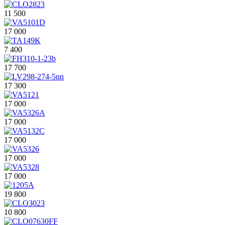
11 500
17 000
7 400
17 700
17 300
17 000
17 000
17 000
17 000
17 000
19 800
10 800