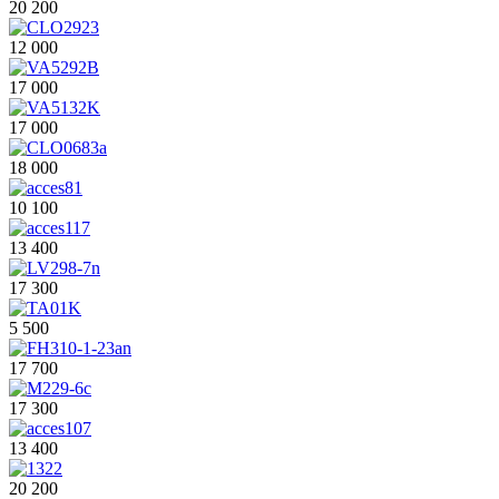
20 200
12 000
17 000
17 000
18 000
10 100
13 400
17 300
5 500
17 700
17 300
13 400
20 200