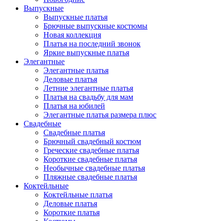
Выпускные
Выпускные платья
Брючные выпускные костюмы
Новая коллекция
Платья на последний звонок
Яркие выпускные платья
Элегантные
Элегантные платья
Деловые платья
Летние элегантные платья
Платья на свадьбу для мам
Платья на юбилей
Элегантные платья размера плюс
Свадебные
Свадебные платья
Брючный свадебный костюм
Греческие свадебные платья
Короткие свадебные платья
Необычные свадебные платья
Пляжные свадебные платья
Коктейльные
Коктейльные платья
Деловые платья
Короткие платья