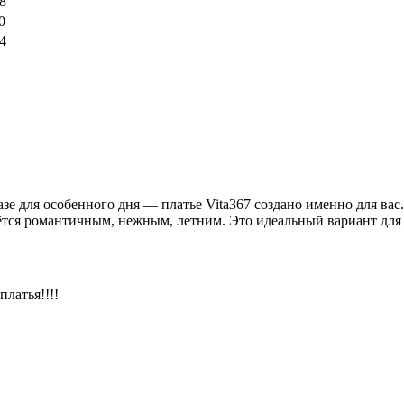
8
0
4
зе для особенного дня — платье Vita367 создано именно для вас
тся романтичным, нежным, летним. Это идеальный вариант для 
латья!!!!