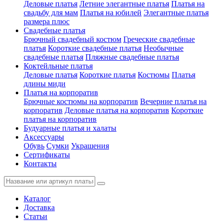
Деловые платья
Летние элегантные платья
Платья на
свадьбу для мам
Платья на юбилей
Элегантные платья
размера плюс
Свадебные платья
Брючный свадебный костюм
Греческие свадебные
платья
Короткие свадебные платья
Необычные
свадебные платья
Пляжные свадебные платья
Коктейльные платья
Деловые платья
Короткие платья
Костюмы
Платья
длины миди
Платья на корпоратив
Брючные костюмы на корпоратив
Вечерние платья на
корпоратив
Деловые платья на корпоратив
Короткие
платья на корпоратив
Будуарные платья и халаты
Аксессуары
Обувь
Сумки
Украшения
Сертификаты
Контакты
Каталог
Доставка
Статьи