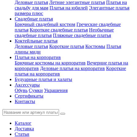
Деловые платья
Летние элегантные платья
Платья на
свадьбу для мам
Платья на юбилей
Элегантные платья
размера плюс
Свадебные платья
Брючный свадебный костюм
Греческие свадебные
платья
Короткие свадебные платья
Необычные
свадебные платья
Пляжные свадебные платья
Коктейльные платья
Деловые платья
Короткие платья
Костюмы
Платья
длины миди
Платья на корпоратив
Брючные костюмы на корпоратив
Вечерние платья на
корпоратив
Деловые платья на корпоратив
Короткие
платья на корпоратив
Будуарные платья и халаты
Аксессуары
Обувь
Сумки
Украшения
Сертификаты
Контакты
Каталог
Доставка
Статьи