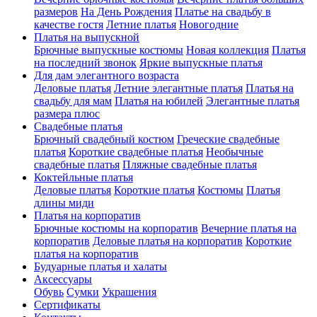
размеров
На День Рождения
Платье на свадьбу в
качестве гостя
Летние платья
Новогодние
Платья на выпускной
Брючные выпускные костюмы
Новая коллекция
Платья
на последний звонок
Яркие выпускные платья
Для дам элегантного возраста
Деловые платья
Летние элегантные платья
Платья на
свадьбу для мам
Платья на юбилей
Элегантные платья
размера плюс
Свадебные платья
Брючный свадебный костюм
Греческие свадебные
платья
Короткие свадебные платья
Необычные
свадебные платья
Пляжные свадебные платья
Коктейльные платья
Деловые платья
Короткие платья
Костюмы
Платья
длины миди
Платья на корпоратив
Брючные костюмы на корпоратив
Вечерние платья на
корпоратив
Деловые платья на корпоратив
Короткие
платья на корпоратив
Будуарные платья и халаты
Аксессуары
Обувь
Сумки
Украшения
Сертификаты