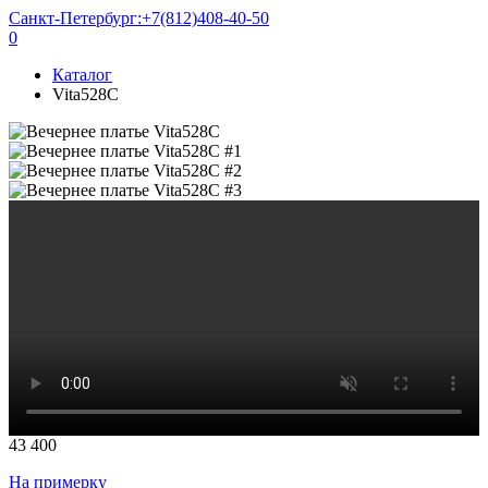
Санкт-Петербург:
+7(812)408-40-50
0
Каталог
Vita528C
43 400
На примерку