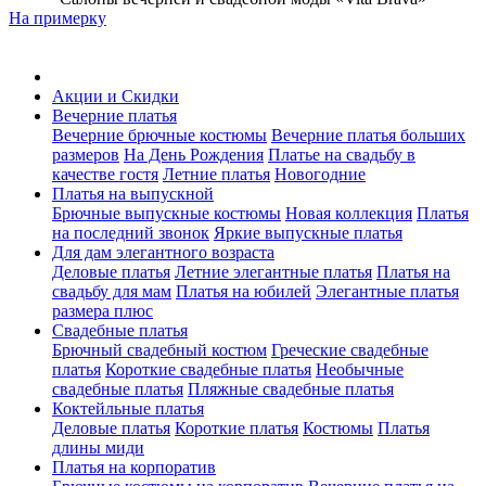
На примерку
Акции и Скидки
Вечерние платья
Вечерние брючные костюмы
Вечерние платья больших
размеров
На День Рождения
Платье на свадьбу в
качестве гостя
Летние платья
Новогодние
Платья на выпускной
Брючные выпускные костюмы
Новая коллекция
Платья
на последний звонок
Яркие выпускные платья
Для дам элегантного возраста
Деловые платья
Летние элегантные платья
Платья на
свадьбу для мам
Платья на юбилей
Элегантные платья
размера плюс
Свадебные платья
Брючный свадебный костюм
Греческие свадебные
платья
Короткие свадебные платья
Необычные
свадебные платья
Пляжные свадебные платья
Коктейльные платья
Деловые платья
Короткие платья
Костюмы
Платья
длины миди
Платья на корпоратив